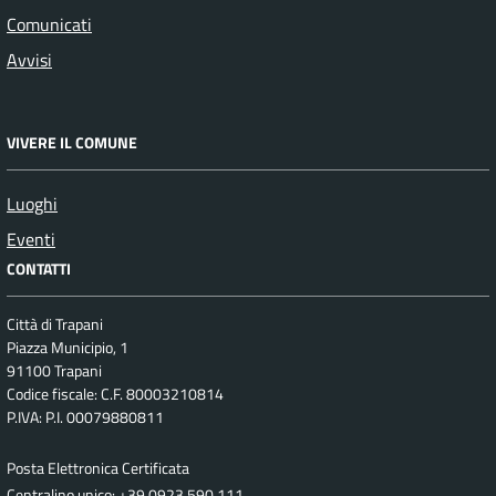
Comunicati
Avvisi
VIVERE IL COMUNE
Luoghi
Eventi
CONTATTI
Città di Trapani
Piazza Municipio, 1
91100 Trapani
Codice fiscale: C.F. 80003210814
P.IVA: P.I. 00079880811
Posta Elettronica Certificata
Centralino unico: +39 0923 590.111