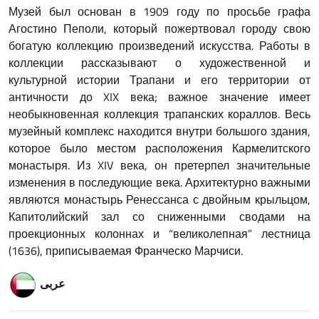
Музей был основан в 1909 году по просьбе графа
Агостино Пеполи, который пожертвовал городу свою
богатую коллекцию произведений искусства. Работы в
коллекции рассказывают о художественной и
культурной истории Трапани и его территории от
античности до XIX века; важное значение имеет
необыкновенная коллекция трапанских кораллов. Весь
музейный комплекс находится внутри большого здания,
которое было местом расположения Кармелитского
монастыря. Из XIV века, он претерпел значительные
изменения в последующие века. Архитектурно важными
являются монастырь Ренессанса с двойным крыльцом,
Капитолийский зал со сниженными сводами на
проекционных колоннах и “великолепная” лестница
(1636), приписываемая Франческо Марчиси.
عربى