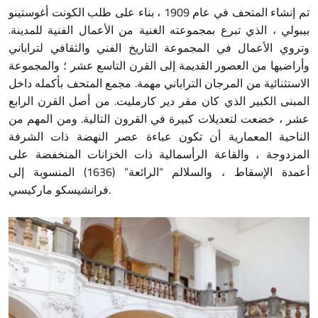
1909
تم إنشاء المتحف في عام
، بناء على طلب الكونت أغوستينو
.
بيبولي ، الذي تبرع بمجموعته الغنية من الأعمال الفنية للمدينة
وتروي الأعمال في المجموعة التاريخ الفني والثقافي لتراباني
وأراضيها من العصور القديمة إلى القرن التاسع عشر ؛ والمجموعة
.
الاستثنائية من المرجان التراباني مهمة
مجمع المتحف بأكمله داخل
.
المبنى الكبير الذي كان مقر دير كارمليت
من أصل القرن الرابع
.
عشر ، خضعت لتعديلات كبيرة في القرون التالية
ومن المهم من
الناحية المعمارية أن تكون عباءة عصر النهضة ذات الشرفة
المزدوجة ، والقاعة الرأسمالية ذات الخزانات المنخفضة على
” (1636)
“
أعمدة الإسقاط ، والسلالم
الرائعة
المنسوبة إلى
.
فرانشيسكو ماركيسي