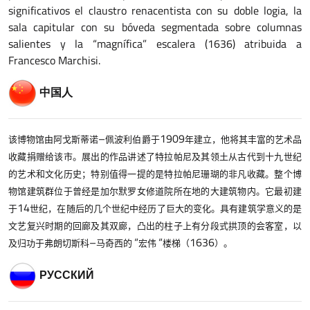
significativos el claustro renacentista con su doble logia, la
sala capitular con su bóveda segmentada sobre columnas
salientes y la “magnífica” escalera (1636) atribuida a
Francesco Marchisi.
中国人
–
1909
该博物馆由阿戈斯蒂诺
佩波利伯爵于
年建立，他将其丰富的艺术品
收藏捐赠给该市。展出的作品讲述了特拉帕尼及其领土从古代到十九世纪
的艺术和文化历史；特别值得一提的是特拉帕尼珊瑚的非凡收藏。整个博
物馆建筑群位于曾经是加尔默罗女修道院所在地的大建筑物内。它最初建
14
于
世纪，在随后的几个世纪中经历了巨大的变化。具有建筑学意义的是
文艺复兴时期的回廊及其双廊，凸出的柱子上有分段式拱顶的会客室，以
–
“
“
1636
及归功于弗朗切斯科
马奇西的
宏伟
楼梯（
）。
РУССКИЙ